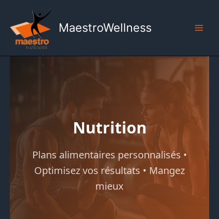
Aller
au
MaestroWellness
contenu
Main
Men
Nutrition
Plans alimentaires personnalisés •
Optimisez vos résultats • Mangez
mieux